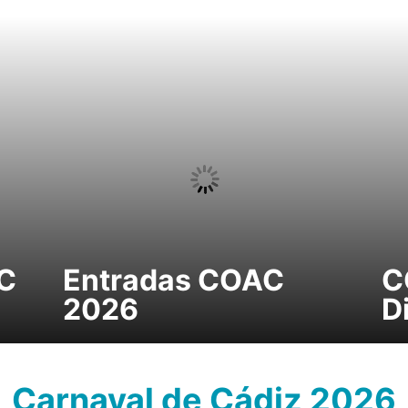
AC
Entradas COAC
C
2026
D
Carnaval de Cádiz 2026