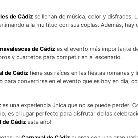
lles de Cádiz
se llenan de música, color y disfraces. 
s, animando a la multitud con sus coplas. Además, ha
navalescas de Cádiz
es el evento más importante del
oros y cuartetos para competir en el escenario.
l de Cádiz
tiene sus raíces en las fiestas romanas y 
o para convertirse en el evento que es hoy en día, c
z
es una experiencia única que no se puede perder. Co
, es el lugar perfecto para disfrutar de las celebraci
l de Cádiz
este año!
otas, el
Carnaval de Cádiz
cuenta con una gran vari