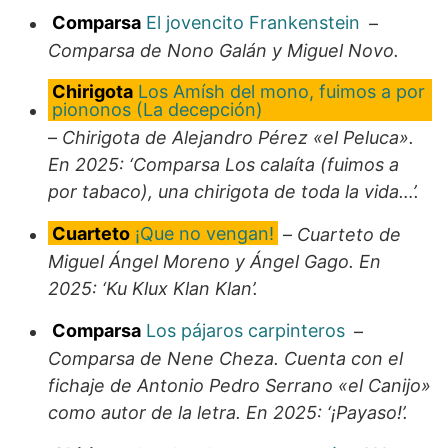
Comparsa
El jovencito Frankenstein
–
Comparsa de Nono Galán y Miguel Novo.
Chirigota
Los Amísh del mono, fuimos a por
piononos (La decepción)
–
Chirigota de Alejandro Pérez «el Peluca».
En 2025: ‘Comparsa Los calaíta (fuimos a
por tabaco), una chirigota de toda la vida…’.
Cuarteto
¡Que no vengan!
–
Cuarteto de
Miguel Ángel Moreno y Ángel Gago. En
2025: ‘Ku Klux Klan Klan’.
Comparsa
Los pájaros carpinteros
–
Comparsa de Nene Cheza. Cuenta con el
fichaje de Antonio Pedro Serrano «el Canijo»
como autor de la letra. En 2025: ‘¡Payaso!’.