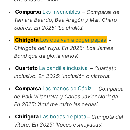
Comparsa
Lxs Invencibles
–
Comparsa de
Tamara Beardo, Bea Aragón y Mari Charo
Suárez. En 2025: ‘La chulita’.
Chirigota
Los que van a coger papas
–
Chirigota del Yuyu. En 2025: ‘Los James
Bond que da gloria verlos’.
Cuarteto
La pandilla inclusiva
–
Cuarteto
Inclusivo. En 2025: ‘Inclusión o victoria’.
Comparsa
Las manos de Cádiz
–
Comparsa
de Raúl Villanueva y Carlos Javier Noriega.
En 2025: ‘Aquí me quito las penas’.
Chirigota
Las bodas de plata
–
Chirigota del
Vitote. En 2025: ‘Voces esmayadas’.