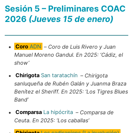
Sesión 5 – Preliminares COAC
2026
(Jueves 15 de enero)
Coro
ADN
–
Coro de Luis Rivero y Juan
Manuel Moreno Gandul. En 2025: ‘Cádiz, el
show’
Chirigota
San taratachín
–
Chirigota
sanluqueña de Rubén Galán y Juanma Braza
Benítez el Sheriff. En 2025: ‘Los Tigres Blues
Band’
Comparsa
La hipócrita
–
Comparsa de
Ceuta. En 2025: ‘Los caballas’
Chirigota
Los cadisapiens (La involución)