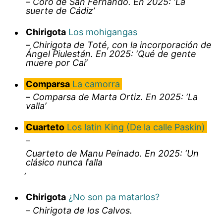
–
Coro de San Fernando. En 2025: ‘La
suerte de Cádiz’
Chirigota
Los mohigangas
–
Chirigota de Toté, con la incorporación de
Ángel Piulestán. En 2025: ‘Qué de gente
muere por Cai’
Comparsa
La camorra
–
Comparsa de Marta Ortiz. En 2025: ‘La
valla’
Cuarteto
Los latin King (De la calle Paskin)
–
Cuarteto de Manu Peinado. En 2025: ‘Un
clásico nunca falla
‘
Chirigota
¿No son pa matarlos?
–
Chirigota de los Calvos.