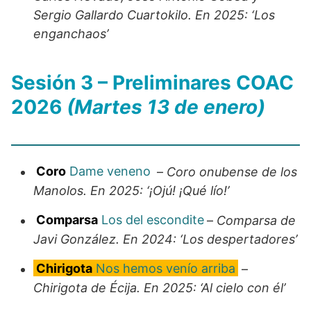
Sergio Gallardo Cuartokilo. En 2025: ‘Los
enganchaos’
Sesión 3 – Preliminares COAC
2026
(Martes 13 de enero)
Coro
Dame veneno
–
Coro onubense de los
Manolos. En 2025: ‘¡Ojú! ¡Qué lío!’
Comparsa
Los del escondite
–
Comparsa de
Javi González. En 2024: ‘Los despertadores’
Chirigota
Nos hemos venío arriba
–
Chirigota de Écija. En 2025: ‘Al cielo con él’