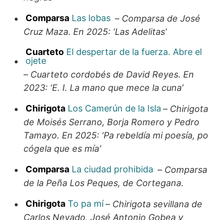
Comparsa
Las lobas
–
Comparsa de José
Cruz Maza. En 2025: ‘Las Adelitas’
Cuarteto
El despertar de la fuerza. Abre el
ojete
–
Cuarteto cordobés de David Reyes. En
2023: ‘E. I. La mano que mece la cuna’
Chirigota
Los Camerún de la Isla
–
Chirigota
de Moisés Serrano, Borja Romero y Pedro
Tamayo. En 2025: ‘Pa rebeldía mi poesía, po
cógela que es mía’
Comparsa
La ciudad prohibida
–
Comparsa
de la Peña Los Peques, de Cortegana.
Chirigota
To pa mí
–
Chirigota sevillana de
Carlos Nevado, José Antonio Gobea y