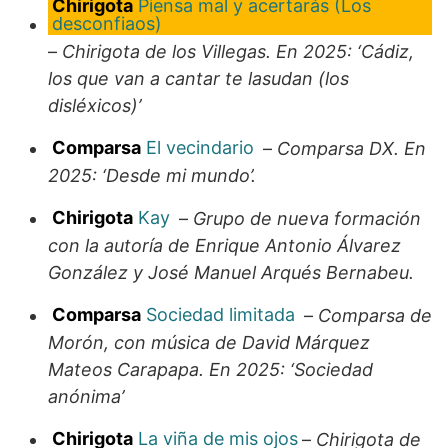
Chirigota
Piensa mal y acertarás (Los
desconfiaos)
–
Chirigota de los Villegas. En 2025: ‘Cádiz,
los que van a cantar te lasudan (los
disléxicos)’
Comparsa
El vecindario
–
Comparsa DX. En
2025: ‘Desde mi mundo’.
Chirigota
Kay
–
Grupo de nueva formación
con la autoría de Enrique Antonio Álvarez
González y José Manuel Arqués Bernabeu.
Comparsa
Sociedad limitada
–
Comparsa de
Morón, con música de David Márquez
Mateos Carapapa. En 2025: ‘Sociedad
anónima’
Chirigota
La viña de mis ojos
–
Chirigota de