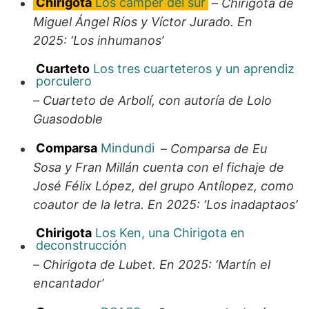
Chirigota
Los camper del sur
–
Chirigota de
Miguel Ángel Ríos y Víctor Jurado. En
2025: ‘Los inhumanos’
Cuarteto
Los tres cuarteteros y un aprendiz
porculero
–
Cuarteto de Arbolí, con autoría de Lolo
Guasodoble
Comparsa
Mindundi
–
Comparsa de Eu
Sosa y Fran Millán cuenta con el fichaje de
José Félix López, del grupo Antílopez, como
coautor de la letra. En 2025: ‘Los inadaptaos’
Chirigota
Los Ken, una Chirigota en
deconstrucción
–
Chirigota de Lubet. En 2025: ‘Martín el
encantador’