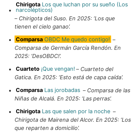
Chirigota
Los que luchan por su sueño (Los
narcolépticos)
–
Chirigota del Suso. En 2025: ‘Los que
tienen el cielo ganao’.
Comparsa
OBDC Me quedo contigo!
–
Comparsa de Germán García Rendón. En
2025: ‘DesOBDC!’.
Cuarteto
¡Que vengan!
–
Cuarteto del
Gatica. En 2025: ‘Esto está de capa caída’.
Comparsa
Las jorobadas
–
Comparsa de las
Niñas de Alcalá. En 2025: ‘Las perras’.
Chirigota
Las que salen por la noche
–
Chirigota de Mairena del Alcor. En 2025: ‘Los
que reparten a domicilio’.