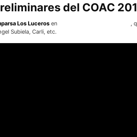
Preliminares del COAC 20
parsa Los Luceros
en
preliminares del COAC 2019
, 
gel Subiela, Carli, etc.