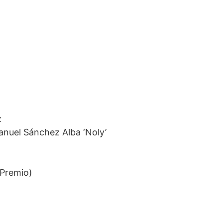
z
nuel Sánchez Alba ‘Noly’
 Premio)